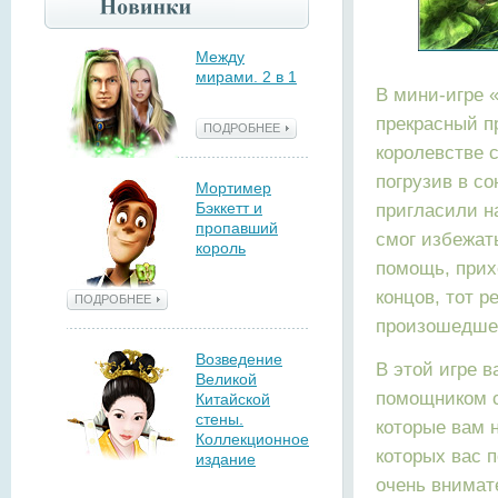
Между
мирами. 2 в 1
В мини-игре 
прекрасный п
ПОДРОБНЕЕ
королевстве 
погрузив в со
Мортимер
Бэккетт и
пригласили н
пропавший
смог избежать
король
помощь, прихо
концов, тот 
ПОДРОБНЕЕ
произошедше
Возведение
В этой игре 
Великой
помощником с
Китайской
стены.
которые вам 
Коллекционное
которых вас п
издание
очень внимат