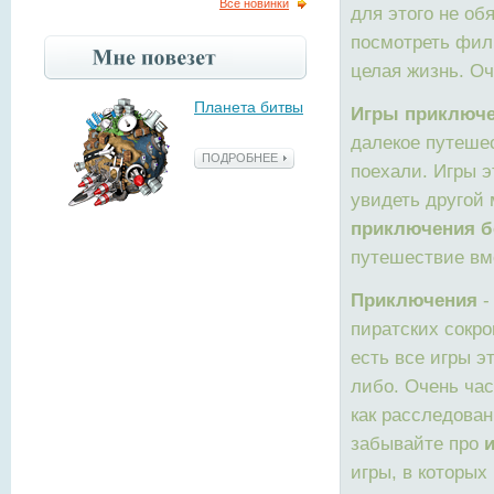
Все новинки
для этого не об
посмотреть филь
целая жизнь. О
Планета битвы
Игры приключе
далекое путешес
ПОДРОБНЕЕ
поехали. Игры 
увидеть другой 
приключения б
путешествие вм
Приключения
-
пиратских сокро
есть все игры э
либо. Очень час
как расследован
забывайте про
игры, в которы