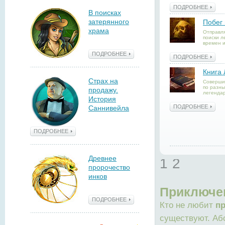
ПОДРОБНЕЕ
В поисках
затерянного
Побег 
храма
Отправля
поиски л
времен и
ПОДРОБНЕЕ
ПОДРОБНЕЕ
Книга 
Страх на
Соверши
по разны
продажу.
легендар
История
ПОДРОБНЕЕ
Саннивейла
ПОДРОБНЕЕ
Древнее
1
2
пророчество
инков
Приключе
ПОДРОБНЕЕ
Кто не любит
п
существуют. Аб