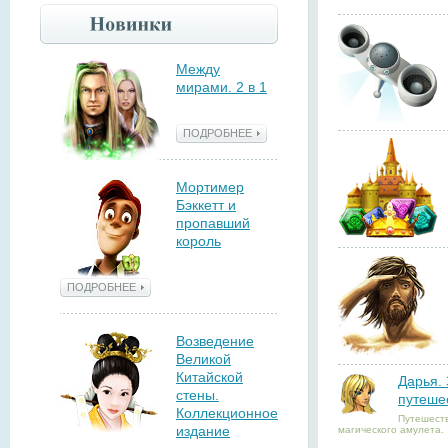
Между
мирами. 2 в 1
ПОДРОБНЕЕ
Мортимер
Бэккетт и
пропавший
король
ПОДРОБНЕЕ
Возведение
Великой
Китайской
Дарья.
стены.
путеше
Коллекционное
Путешеств
издание
магического амулета.