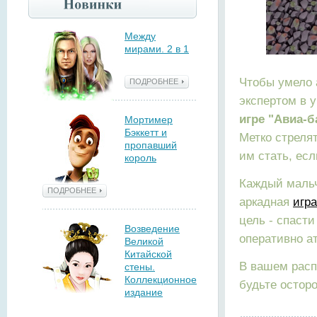
Между
мирами. 2 в 1
Чтобы умело 
ПОДРОБНЕЕ
экспертом в у
игре "Авиа-б
Мортимер
Бэккетт и
Метко стреля
пропавший
им стать, ес
король
Каждый мальч
ПОДРОБНЕЕ
аркадная
игра
цель - спасти
Возведение
оперативно а
Великой
Китайской
В вашем расп
стены.
Коллекционное
будьте остор
издание