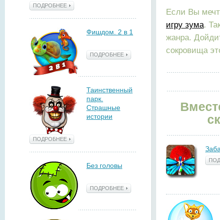
ПОДРОБНЕЕ
Если Вы меч
игру зума
. Та
Фишдом. 2 в 1
жанра. Дойди
сокровища эт
ПОДРОБНЕЕ
Таинственный
парк.
Вмест
Страшные
истории
с
ПОДРОБНЕЕ
Заб
ПОД
Без головы
ПОДРОБНЕЕ