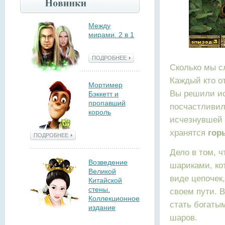
Между
мирами. 2 в 1
ПОДРОБНЕЕ
Сколько мы с
Каждый кто о
Мортимер
Вы решили ис
Бэккетт и
пропавший
посчастливил
король
исчезнувшей 
хранятся
гор
ПОДРОБНЕЕ
Дело в том, 
Возведение
шариками, ко
Великой
виде цепочек,
Китайской
стены.
своем пути. В
Коллекционное
стать богаты
издание
шаров.