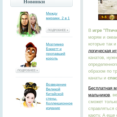
Между
мирами. 2 в 1
В
игре "Птич
ПОДРОБНЕЕ
морям и океан
которые так и
Мортимер
Бэккетт и
логическая иг
пропавший
канатов, нужн
король
определенног
образом по тр
ПОДРОБНЕЕ
канаты и
спа
Возведение
Бесплатная м
Великой
Китайской
мальчиков
, в
стены.
сможет толь
Коллекционное
издание
справляться 
каюту. А еще 