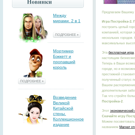
Предлагаем Вашему 
Между
мирами. 2 в 1
Игра Постройка-2. 
построить целый горо
компанией, которая 
ПОДРОБНЕЕ
нескольких городов.
максимальных высот
Мортимер
Эта
бесплатная игра
Бэккетт и
настоящим бизнесмен
пропавший
Теперь в Ваши возмо
король
городе, но и возможн
престижней становит
полученный статус п
ПОДРОБНЕЕ
Вашем распоряжение 
дополнительная забо
Так что стройте боль
Возведение
Постройка-2
.
Великой
Китайской
Этот
экономический 
стены.
Скачайте игру Пост
Коллекционное
Можем посоветовать 
издание
названием
Магнат от