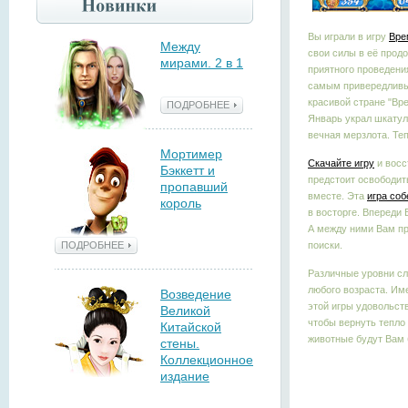
Вы играли в игру
Вре
Между
свои силы в её прод
мирами. 2 в 1
приятного проведени
самым привередливым
красивой стране "Вр
ПОДРОБНЕЕ
Январь украл шкатул
вечная мерзлота. Теп
Мортимер
Скачайте игру
и восс
Бэккетт и
предстоит освободит
пропавший
вместе. Эта
игра соб
король
в восторге. Впереди
А между ними Вам пр
поиски.
ПОДРОБНЕЕ
Различные уровни с
любого возраста. Им
Возведение
этой игры удовольств
Великой
чтобы вернуть тепло 
Китайской
животные будут Вам 
стены.
Коллекционное
издание