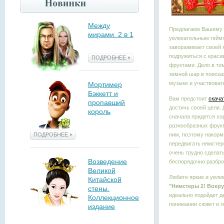
Между
Предлагаем Вашему 
мирами. 2 в 1
увлекательным гейм
завораживает своей 
подружиться с краси
ПОДРОБНЕЕ
фруктами. Дело в то
земной шар в поиска
музыке и участвоват
Мортимер
Бэккетт и
Вам предстоит
скача
пропавший
достичь своей цели.
король
сначала придется хо
разнообразных фрукт
ним, поэтому накорм
ПОДРОБНЕЕ
передвигать нямстер
очень трудно сделать
Возведение
беспорядочно разбр
Великой
Любите яркие и увл
Китайской
"Нямстеры 2! Вокру
стены.
идеально подойдет де
Коллекционное
понимании сюжет и л
издание